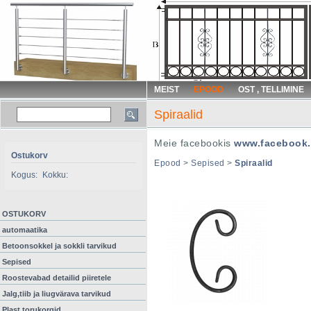
MEIST
EPOOD
OST , TELLIMINE
Spiraalid
Meie facebookis
www.facebook.
Ostukorv
Epood
>
Sepised
>
Spiraalid
Kogus:
Kokku:
OSTUKORV
automaatika
Betoonsokkel ja sokkli tarvikud
Sepised
Roostevabad detailid piiretele
Jalg,tiib ja liugvärava tarvikud
Plast torukorgid