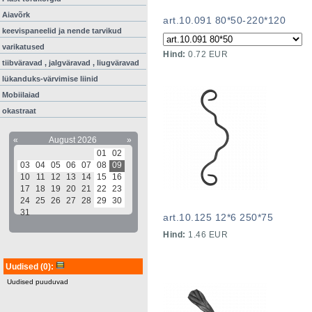
Aiavõrk
art.10.091 80*50-220*120
keevispaneelid ja nende tarvikud
varikatused
Hind:
0.72 EUR
tiibväravad , jalgväravad , liugväravad
lükanduks-värvimise liinid
Mobiilaiad
okastraat
«
August 2026
»
01
02
03
04
05
06
07
08
09
10
11
12
13
14
15
16
17
18
19
20
21
22
23
24
25
26
27
28
29
30
31
art.10.125 12*6 250*75
Hind:
1.46 EUR
Uudised
(0)
:
Uudised puuduvad