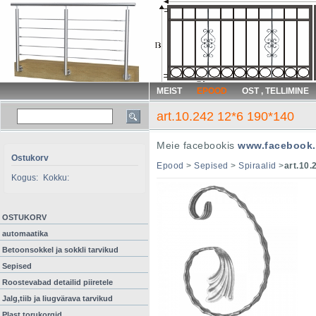
MEIST
EPOOD
OST , TELLIMINE
art.10.242 12*6 190*140
Meie facebookis
www.facebook.
Ostukorv
Epood
>
Sepised
>
Spiraalid
>
art.10.
Kogus:
Kokku:
OSTUKORV
automaatika
Betoonsokkel ja sokkli tarvikud
Sepised
Roostevabad detailid piiretele
Jalg,tiib ja liugvärava tarvikud
Plast torukorgid