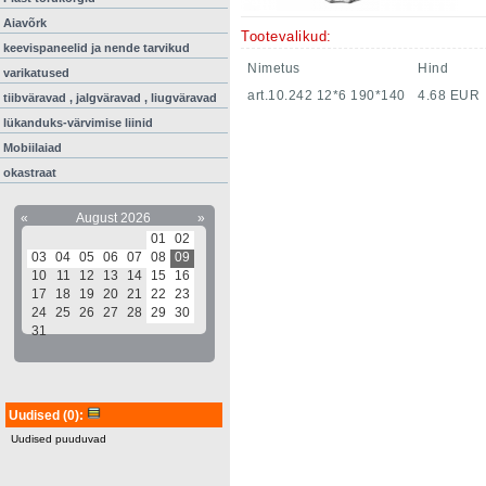
Aiavõrk
Tootevalikud:
keevispaneelid ja nende tarvikud
Nimetus
Hind
varikatused
art.10.242 12*6 190*140
4.68 EUR
tiibväravad , jalgväravad , liugväravad
lükanduks-värvimise liinid
Mobiilaiad
okastraat
«
August 2026
»
01
02
03
04
05
06
07
08
09
10
11
12
13
14
15
16
17
18
19
20
21
22
23
24
25
26
27
28
29
30
31
Uudised
(0)
:
Uudised puuduvad