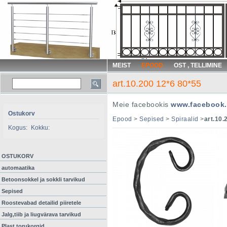
MEIST
EPOOD
OST , TELLIMINE
art.10.200 12*6 80*55
Meie facebookis
www.facebook.
Ostukorv
Epood
>
Sepised
>
Spiraalid
>
art.10.
Kogus:
Kokku:
OSTUKORV
automaatika
Betoonsokkel ja sokkli tarvikud
Sepised
Roostevabad detailid piiretele
Jalg,tiib ja liugvärava tarvikud
Plast torukorgid