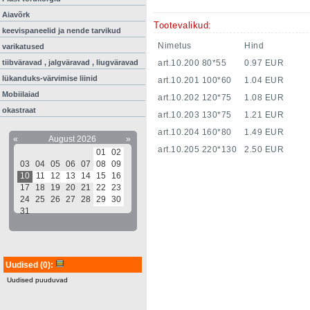
Aiavõrk
Tootevalikud:
keevispaneelid ja nende tarvikud
Nimetus
Hind
varikatused
tiibväravad , jalgväravad , liugväravad
art.10.200 80*55
0.97 EUR
lükanduks-värvimise liinid
art.10.201 100*60
1.04 EUR
Mobiilaiad
art.10.202 120*75
1.08 EUR
okastraat
art.10.203 130*75
1.21 EUR
art.10.204 160*80
1.49 EUR
«
August 2026
»
art.10.205 220*130
2.50 EUR
01
02
03
04
05
06
07
08
09
10
11
12
13
14
15
16
17
18
19
20
21
22
23
24
25
26
27
28
29
30
31
Uudised
(0)
:
Uudised puuduvad