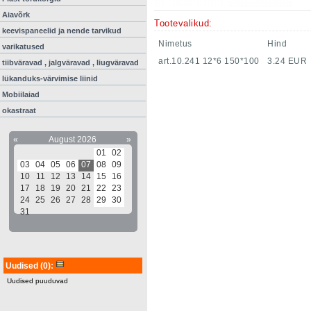
Aiavõrk
Tootevalikud:
keevispaneelid ja nende tarvikud
Nimetus
Hind
varikatused
art.10.241 12*6 150*100
3.24 EUR
tiibväravad , jalgväravad , liugväravad
lükanduks-värvimise liinid
Mobiilaiad
okastraat
«
August 2026
»
01
02
03
04
05
06
07
08
09
10
11
12
13
14
15
16
17
18
19
20
21
22
23
24
25
26
27
28
29
30
31
Uudised
(0)
:
Uudised puuduvad