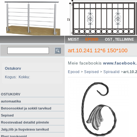
MEIST
EPOOD
OST , TELLIMINE
art.10.241 12*6 150*100
Meie facebookis
www.facebook.
Ostukorv
Epood
>
Sepised
>
Spiraalid
>
art.10.
Kogus:
Kokku:
OSTUKORV
automaatika
Betoonsokkel ja sokkli tarvikud
Sepised
Roostevabad detailid piiretele
Jalg,tiib ja liugvärava tarvikud
Plast torukorgid