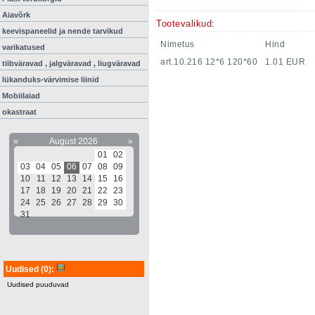
Aiavõrk
Tootevalikud:
keevispaneelid ja nende tarvikud
Nimetus
Hind
varikatused
art.10.216 12*6 120*60
1.01 EUR
tiibväravad , jalgväravad , liugväravad
lükanduks-värvimise liinid
Mobiilaiad
okastraat
«
August 2026
»
01
02
03
04
05
06
07
08
09
10
11
12
13
14
15
16
17
18
19
20
21
22
23
24
25
26
27
28
29
30
31
Uudised
(0)
:
Uudised puuduvad