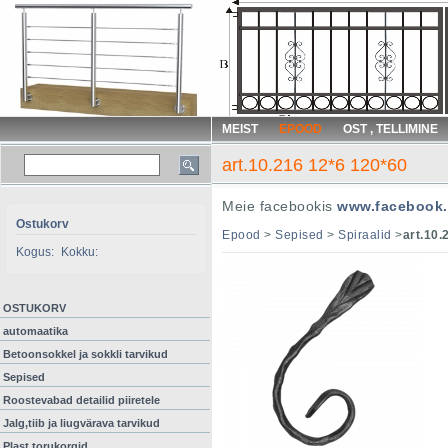
MEIST
EPOOD
OST , TELLIMINE
art.10.216 12*6 120*60
Meie facebookis
www.facebook.
Ostukorv
Epood
>
Sepised
>
Spiraalid
>
art.10.
Kogus:
Kokku:
OSTUKORV
automaatika
Betoonsokkel ja sokkli tarvikud
Sepised
Roostevabad detailid piiretele
Jalg,tiib ja liugvärava tarvikud
Plast torukorgid