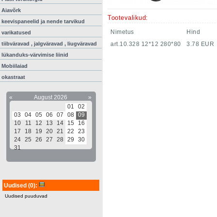
Aiavõrk
Tootevalikud:
keevispaneelid ja nende tarvikud
Nimetus
Hind
varikatused
tiibväravad , jalgväravad , liugväravad
art.10.328 12*12 280*80
3.78 EUR
lükanduks-värvimise liinid
Mobiilaiad
okastraat
«
August 2026
»
01
02
03
04
05
06
07
08
09
10
11
12
13
14
15
16
17
18
19
20
21
22
23
24
25
26
27
28
29
30
31
Uudised
(0)
:
Uudised puuduvad