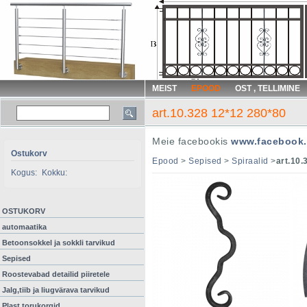
MEIST
EPOOD
OST , TELLIMINE
art.10.328 12*12 280*80
Meie facebookis
www.facebook.
Ostukorv
Epood
>
Sepised
>
Spiraalid
>
art.10.
Kogus:
Kokku:
OSTUKORV
automaatika
Betoonsokkel ja sokkli tarvikud
Sepised
Roostevabad detailid piiretele
Jalg,tiib ja liugvärava tarvikud
Plast torukorgid