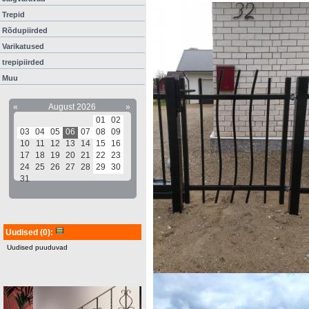
Trepid
Rõdupiirded
Varikatused
trepipiirded
Muu
«
August 2026
»
01
02
03
04
05
06
07
08
09
10
11
12
13
14
15
16
17
18
19
20
21
22
23
24
25
26
27
28
29
30
31
Uudised
(0)
:
Uudised puuduvad