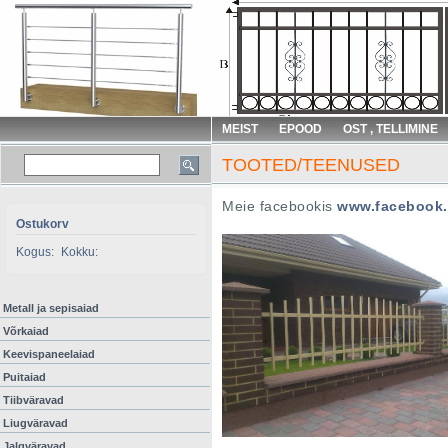
MEIST
EPOOD
OST , TELLIMINE
TOOTED/TEENUSED
Meie facebookis
www.facebook.
Ostukorv
Kogus:
Kokku:
Metall ja sepisaiad
Võrkaiad
Keevispaneelaiad
Puitaiad
Tiibväravad
Liugväravad
Jalgväravad