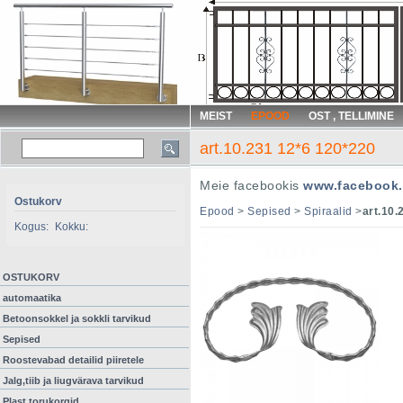
MEIST
EPOOD
OST , TELLIMINE
art.10.231 12*6 120*220
Meie facebookis
www.facebook.
Ostukorv
Epood
>
Sepised
>
Spiraalid
>
art.10.
Kogus:
Kokku:
OSTUKORV
automaatika
Betoonsokkel ja sokkli tarvikud
Sepised
Roostevabad detailid piiretele
Jalg,tiib ja liugvärava tarvikud
Plast torukorgid