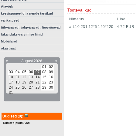
Aiavõrk
Tootevalikud:
keevispaneelid ja nende tarvikud
Nimetus
Hind
varikatused
art.10.231 12*6 120*220
4.72 EUR
tiibväravad , jalgväravad , liugväravad
lükanduks-värvimise liinid
Mobiilaiad
okastraat
«
August 2026
»
01
02
03
04
05
06
07
08
09
10
11
12
13
14
15
16
17
18
19
20
21
22
23
24
25
26
27
28
29
30
31
Uudised
(0)
:
Uudised puuduvad