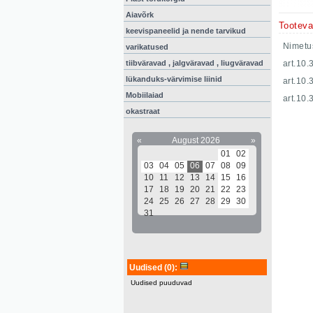
Aiavõrk
Tooteva
keevispaneelid ja nende tarvikud
Nimetu
varikatused
tiibväravad , jalgväravad , liugväravad
art.10
lükanduks-värvimise liinid
art.10
Mobiilaiad
art.10
okastraat
«
August 2026
»
01
02
03
04
05
06
07
08
09
10
11
12
13
14
15
16
17
18
19
20
21
22
23
24
25
26
27
28
29
30
31
Uudised
(0)
:
Uudised puuduvad