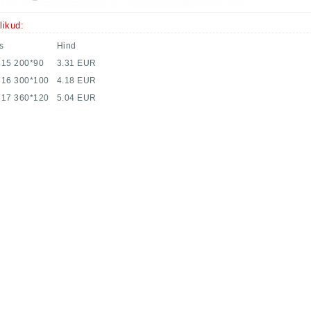
likud:
s
Hind
.315 200*90
3.31 EUR
.316 300*100
4.18 EUR
.317 360*120
5.04 EUR