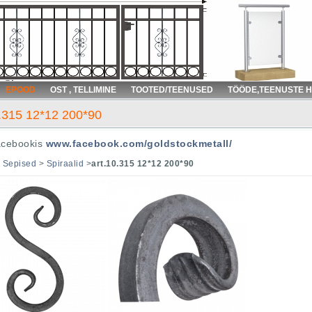
EPOOD
OST , TELLIMINE
TOOTED/TEENUSED
TÖÖDE,TEENUSTE 
0.315 12*12 200*90
acebookis
www.facebook.com/goldstockmetall/
>
Sepised
>
Spiraalid
>
art.10.315 12*12 200*90