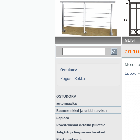
MEIST
art.1
Meie f
Ostukorv
Epood
Kogus:
Kokku:
OSTUKORV
automaatika
Betoonsokkel ja sokkli tarvikud
Sepised
Roostevabad detailid piiretele
Jalg,tiib ja liugvärava tarvikud
Plast torukorgid