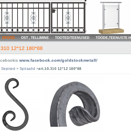
EPOOD
OST , TELLIMINE
TOOTED/TEENUSED
TÖÖDE,TEENUSTE 
0.310 12*12 180*88
acebookis
www.facebook.com/goldstockmetall/
>
Sepised
>
Spiraalid
>
art.10.310 12*12 180*88