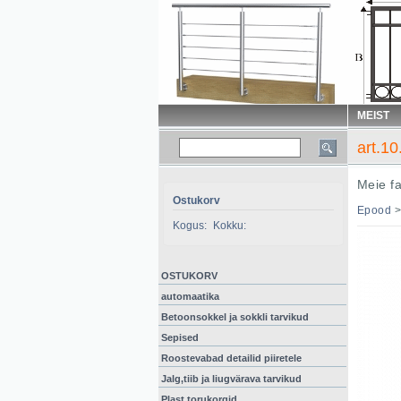
MEIST
art.1
Meie f
Ostukorv
Epood
Kogus:
Kokku:
OSTUKORV
automaatika
Betoonsokkel ja sokkli tarvikud
Sepised
Roostevabad detailid piiretele
Jalg,tiib ja liugvärava tarvikud
Plast torukorgid