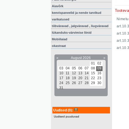
Aiavõrk
Tooteva
keevispaneelid ja nende tarvikud
Nimetu
varikatused
tiibväravad , jalgväravad , liugväravad
art.10
lükanduks-värvimise liinid
art.10
Mobiilaiad
art.10
okastraat
art.10
«
August 2026
»
01
02
03
04
05
06
07
08
09
10
11
12
13
14
15
16
17
18
19
20
21
22
23
24
25
26
27
28
29
30
31
Uudised
(0)
:
Uudised puuduvad