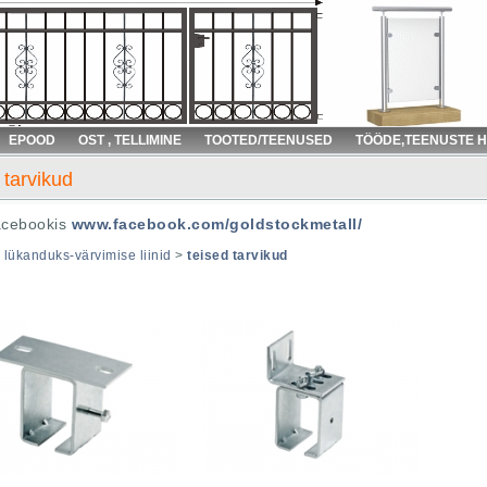
EPOOD
OST , TELLIMINE
TOOTED/TEENUSED
TÖÖDE,TEENUSTE 
 tarvikud
acebookis
www.facebook.com/goldstockmetall/
>
lükanduks-värvimise liinid
>
teised tarvikud