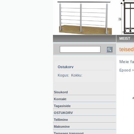
MEIST
teised
Meie f
Ostukorv
Epood
Kogus:
Kokku:
Sisukord
Kontakt
Tagasiside
OSTUKORV
Tellimine
Maksmine
Tarneaeg,transport