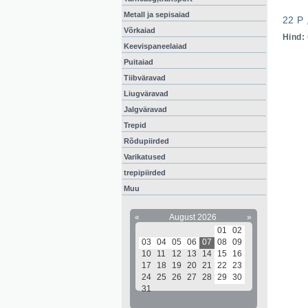
Metall ja sepisaiad
22 P 
Võrkaiad
Hind:
Keevispaneelaiad
Puitaiad
Tiibväravad
Liugväravad
Jalgväravad
Trepid
Rõdupiirded
Varikatused
trepipiirded
Muu
«
August 2026
»
01
02
03
04
05
06
07
08
09
10
11
12
13
14
15
16
17
18
19
20
21
22
23
24
25
26
27
28
29
30
31