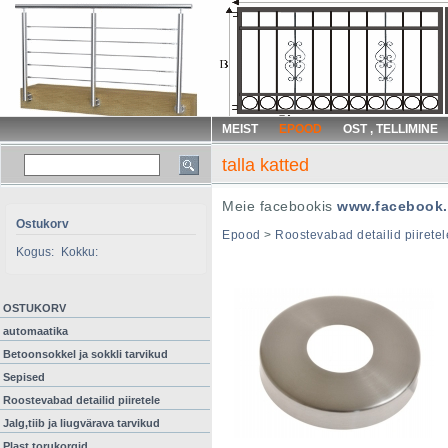
MEIST
EPOOD
OST , TELLIMINE
talla katted
Meie facebookis
www.facebook.
Ostukorv
Epood
>
Roostevabad detailid piiretel
Kogus:
Kokku:
OSTUKORV
automaatika
Betoonsokkel ja sokkli tarvikud
Sepised
Roostevabad detailid piiretele
Jalg,tiib ja liugvärava tarvikud
Plast torukorgid