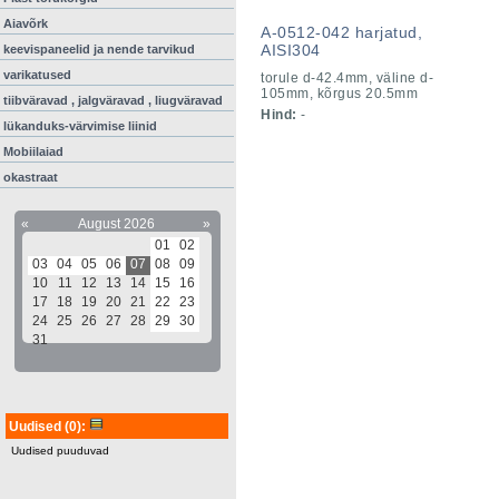
Aiavõrk
A-0512-042 harjatud,
AISI304
keevispaneelid ja nende tarvikud
varikatused
torule d-42.4mm, väline d-
105mm, kõrgus 20.5mm
tiibväravad , jalgväravad , liugväravad
Hind:
-
lükanduks-värvimise liinid
Mobiilaiad
okastraat
«
August 2026
»
01
02
03
04
05
06
07
08
09
10
11
12
13
14
15
16
17
18
19
20
21
22
23
24
25
26
27
28
29
30
31
Uudised
(0)
:
Uudised puuduvad