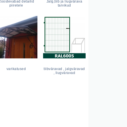
Roostevabad detailid
Jalg,tiib ja liugvärava
piiretele
tarvikud
varikatused
tiibväravad , jalgväravad
, liugväravad