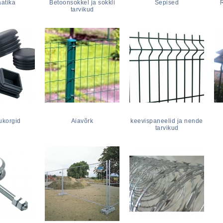
atika
Betoonsokkel ja sokkli
Sepised
tarvikud
rukorgid
Aiavõrk
keevispaneelid ja nende
tarvikud