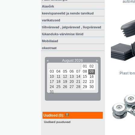
automa
Aiavõrk
keevispaneelid ja nende tarvikud
varikatused
tiibväravad , jalgväravad , liugväravad
lükanduks-värvimise liinid
Mobiilaiad
okastraat
«
August 2026
»
01
02
03
04
05
06
07
08
09
Plast to
10
11
12
13
14
15
16
17
18
19
20
21
22
23
24
25
26
27
28
29
30
31
Uudised
(0)
:
Uudised puuduvad