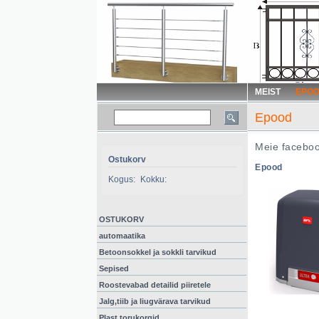
MEIST
EPO
Epood
Meie faceboo
Ostukorv
Epood
Kogus:
Kokku:
OSTUKORV
automaatika
Betoonsokkel ja sokkli tarvikud
Sepised
Roostevabad detailid piiretele
Jalg,tiib ja liugvärava tarvikud
Plast torukorgid