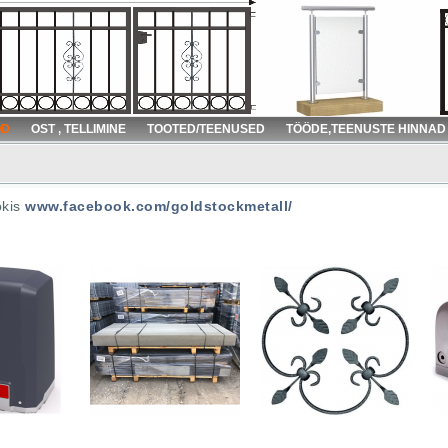
OD
OST , TELLIMINE
TOOTED/TEENUSED
TÖÖDE,TEENUSTE HINNAD
kis
www.facebook.com/goldstockmetall/