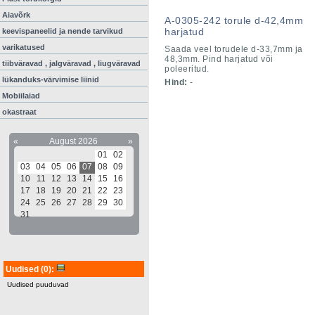
Aiavõrk
A-0305-242 torule d-42,4mm
harjatud
keevispaneelid ja nende tarvikud
varikatused
Saada veel torudele d-33,7mm ja
48,3mm. Pind harjatud või
tiibväravad , jalgväravad , liugväravad
poleeritud.
lükanduks-värvimise liinid
Hind:
-
Mobiilaiad
okastraat
«
August 2026
»
01
02
03
04
05
06
07
08
09
10
11
12
13
14
15
16
17
18
19
20
21
22
23
24
25
26
27
28
29
30
31
Uudised
(0)
:
Uudised puuduvad