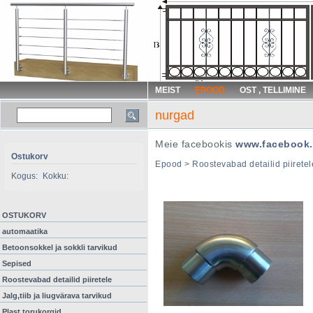
MEIST
EPOOD
OST , TELLIMINE
nurgad
Meie facebookis
www.facebook.
Ostukorv
Epood
>
Roostevabad detailid piiretel
Kogus:
Kokku:
OSTUKORV
automaatika
Betoonsokkel ja sokkli tarvikud
Sepised
Roostevabad detailid piiretele
Jalg,tiib ja liugvärava tarvikud
Plast torukorgid