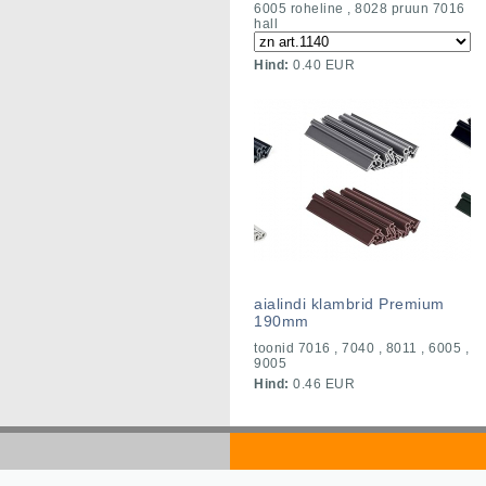
6005 roheline , 8028 pruun 7016
hall
Hind:
0.40 EUR
aialindi klambrid Premium
190mm
toonid 7016 , 7040 , 8011 , 6005 ,
9005
Hind:
0.46 EUR
golds