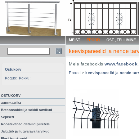
MEIST
EPOOD
OST , TELLIMINE
keevispaneelid ja nende tar
Meie facebookis
www.facebook.
Ostukorv
Epood
>
keevispaneelid ja nende tar
Kogus:
Kokku:
OSTUKORV
automaatika
Betoonsokkel ja sokkli tarvikud
Sepised
Roostevabad detailid piiretele
Jalg,tiib ja liugvärava tarvikud
Plast torukorgid