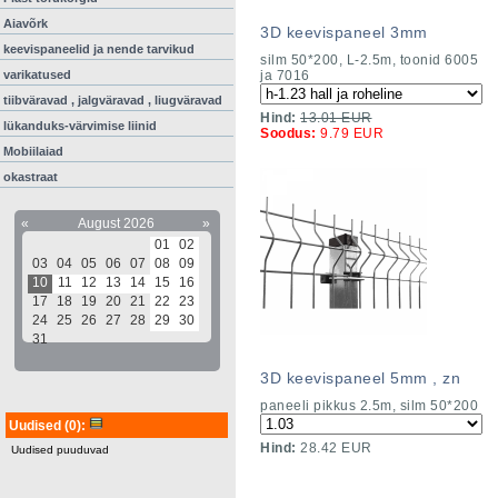
Aiavõrk
3D keevispaneel 3mm
keevispaneelid ja nende tarvikud
silm 50*200, L-2.5m, toonid 6005
ja 7016
varikatused
tiibväravad , jalgväravad , liugväravad
Hind:
13.01 EUR
lükanduks-värvimise liinid
Soodus:
9.79 EUR
Mobiilaiad
okastraat
«
August 2026
»
01
02
03
04
05
06
07
08
09
10
11
12
13
14
15
16
17
18
19
20
21
22
23
24
25
26
27
28
29
30
31
3D keevispaneel 5mm , zn
paneeli pikkus 2.5m, silm 50*200
Uudised
(0)
:
Hind:
28.42 EUR
Uudised puuduvad