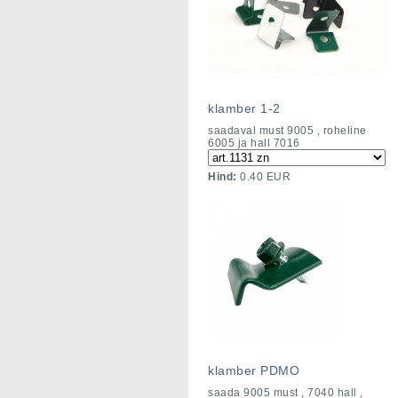
klamber 1-2
saadaval must 9005 , roheline
6005 ja hall 7016
Hind:
0.40 EUR
klamber PDMO
saada 9005 must , 7040 hall ,