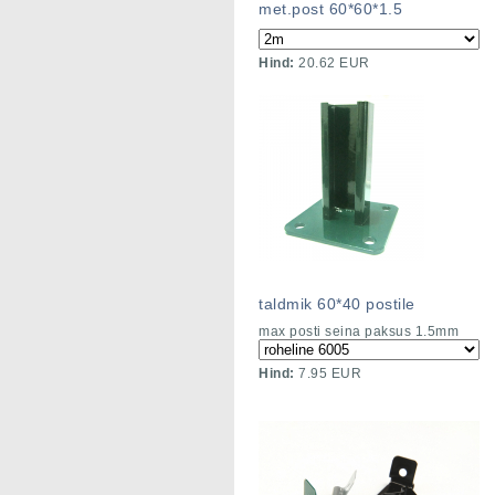
met.post 60*60*1.5
Hind:
20.62 EUR
taldmik 60*40 postile
max posti seina paksus 1.5mm
Hind:
7.95 EUR