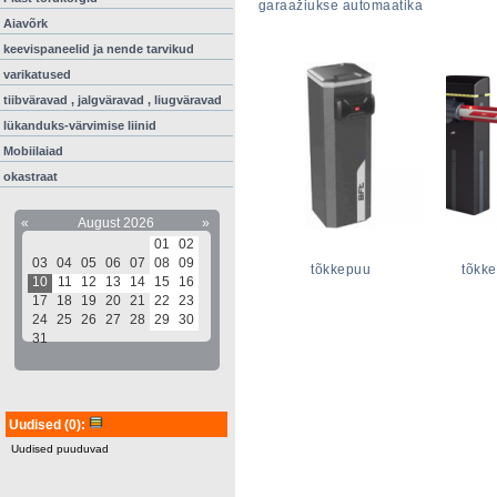
garaažiukse automaatika
Aiavõrk
keevispaneelid ja nende tarvikud
varikatused
tiibväravad , jalgväravad , liugväravad
lükanduks-värvimise liinid
Mobiilaiad
okastraat
«
August 2026
»
01
02
03
04
05
06
07
08
09
tõkkepuu
tõkk
10
11
12
13
14
15
16
17
18
19
20
21
22
23
24
25
26
27
28
29
30
31
Uudised
(0)
:
Uudised puuduvad