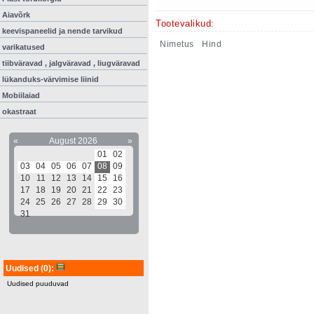
Aiavõrk
Tootevalikud:
keevispaneelid ja nende tarvikud
Nimetus
Hind
varikatused
tiibväravad , jalgväravad , liugväravad
lükanduks-värvimise liinid
Mobiilaiad
okastraat
«
August 2026
»
01
02
03
04
05
06
07
08
09
10
11
12
13
14
15
16
17
18
19
20
21
22
23
24
25
26
27
28
29
30
31
Uudised
(0)
:
Uudised puuduvad