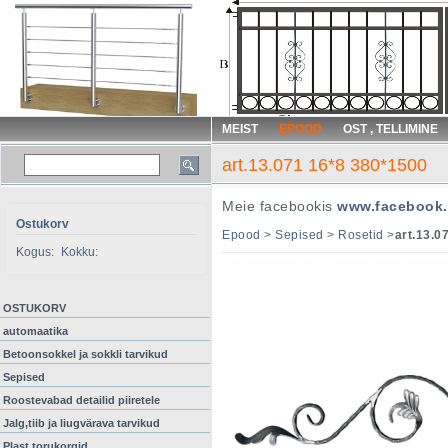
MEIST
EPOOD
OST , TELLIMINE
art.13.071 16*8 380*1500
Meie facebookis
www.facebook.
Ostukorv
Epood
>
Sepised
>
Rosetid
>
art.13.0
Kogus:
Kokku:
OSTUKORV
automaatika
Betoonsokkel ja sokkli tarvikud
Sepised
Roostevabad detailid piiretele
Jalg,tiib ja liugvärava tarvikud
Plast torukorgid