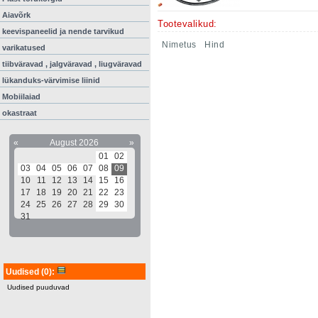
Aiavõrk
Tootevalikud:
keevispaneelid ja nende tarvikud
Nimetus
Hind
varikatused
tiibväravad , jalgväravad , liugväravad
lükanduks-värvimise liinid
Mobiilaiad
okastraat
«
August 2026
»
01
02
03
04
05
06
07
08
09
10
11
12
13
14
15
16
17
18
19
20
21
22
23
24
25
26
27
28
29
30
31
Uudised
(0)
:
Uudised puuduvad