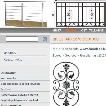
MEIST
EPOOD
OST , TELLIMINE
art.13.048 16*8 530*300
Meie facebookis
www.facebook.
Ostukorv
Epood
>
Sepised
>
Rosetid
>
art.13.0
Kogus:
Kokku:
OSTUKORV
automaatika
Betoonsokkel ja sokkli tarvikud
Sepised
Roostevabad detailid piiretele
Jalg,tiib ja liugvärava tarvikud
Plast torukorgid