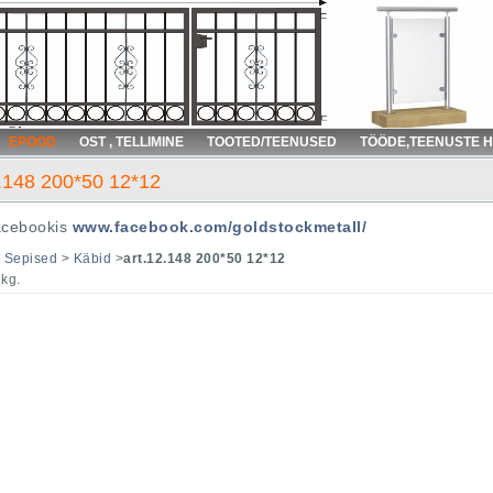
EPOOD
OST , TELLIMINE
TOOTED/TEENUSED
TÖÖDE,TEENUSTE 
2.148 200*50 12*12
acebookis
www.facebook.com/goldstockmetall/
>
Sepised
>
Käbid
>
art.12.148 200*50 12*12
 kg.