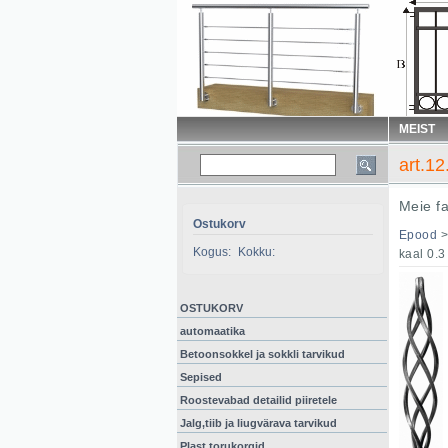
MEIST
art.1
Meie f
Ostukorv
Epood
Kogus:
Kokku:
kaal 0.3
OSTUKORV
automaatika
Betoonsokkel ja sokkli tarvikud
Sepised
Roostevabad detailid piiretele
Jalg,tiib ja liugvärava tarvikud
Plast torukorgid