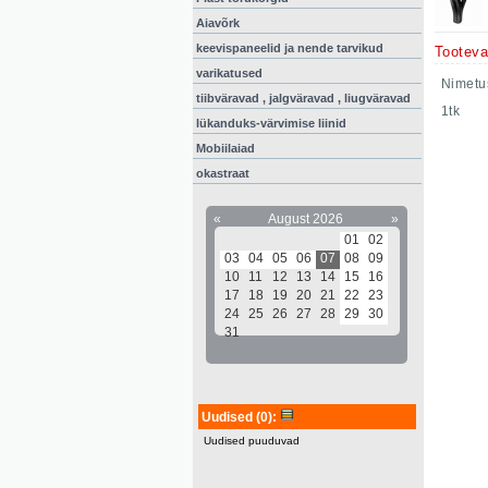
Aiavõrk
keevispaneelid ja nende tarvikud
Tooteva
varikatused
Nimetu
tiibväravad , jalgväravad , liugväravad
1tk
lükanduks-värvimise liinid
Mobiilaiad
okastraat
«
August 2026
»
01
02
03
04
05
06
07
08
09
10
11
12
13
14
15
16
17
18
19
20
21
22
23
24
25
26
27
28
29
30
31
Uudised
(0)
:
Uudised puuduvad