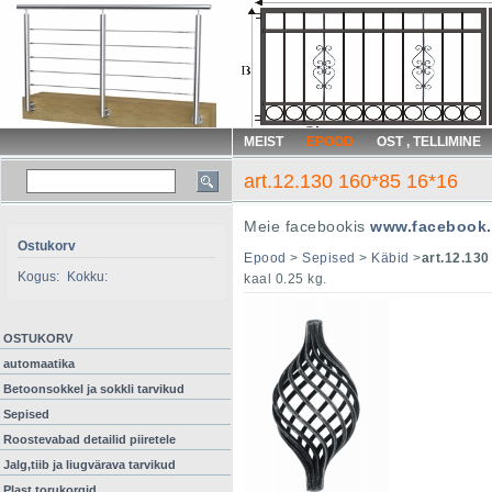
MEIST
EPOOD
OST , TELLIMINE
art.12.130 160*85 16*16
Meie facebookis
www.facebook.
Ostukorv
Epood
>
Sepised
>
Käbid
>
art.12.130
Kogus:
Kokku:
kaal 0.25 kg.
OSTUKORV
automaatika
Betoonsokkel ja sokkli tarvikud
Sepised
Roostevabad detailid piiretele
Jalg,tiib ja liugvärava tarvikud
Plast torukorgid