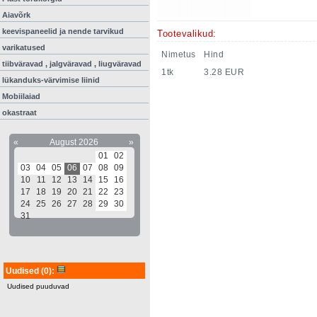
Aiavõrk
keevispaneelid ja nende tarvikud
Tootevalikud:
varikatused
Nimetus
Hind
tiibväravad , jalgväravad , liugväravad
1tk
3.28 EUR
lükanduks-värvimise liinid
Mobiilaiad
okastraat
«
August 2026
»
01
02
03
04
05
06
07
08
09
10
11
12
13
14
15
16
17
18
19
20
21
22
23
24
25
26
27
28
29
30
31
Uudised
(0)
:
Uudised puuduvad