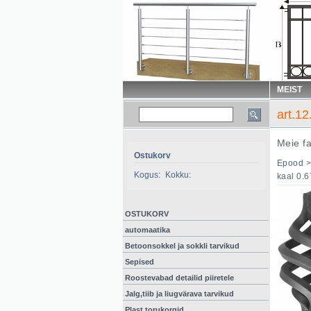
MEIST
art.1
Meie f
Ostukorv
Epood
Kogus:
Kokku:
kaal 0.6
OSTUKORV
automaatika
Betoonsokkel ja sokkli tarvikud
Sepised
Roostevabad detailid piiretele
Jalg,tiib ja liugvärava tarvikud
Plast torukorgid