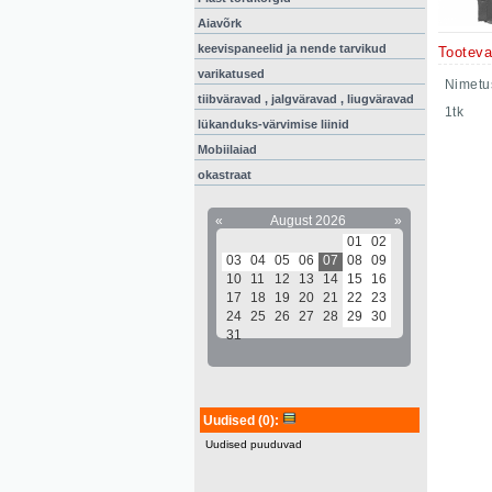
Aiavõrk
keevispaneelid ja nende tarvikud
Tooteva
varikatused
Nimetu
tiibväravad , jalgväravad , liugväravad
1tk
lükanduks-värvimise liinid
Mobiilaiad
okastraat
«
August 2026
»
01
02
03
04
05
06
07
08
09
10
11
12
13
14
15
16
17
18
19
20
21
22
23
24
25
26
27
28
29
30
31
Uudised
(0)
:
Uudised puuduvad