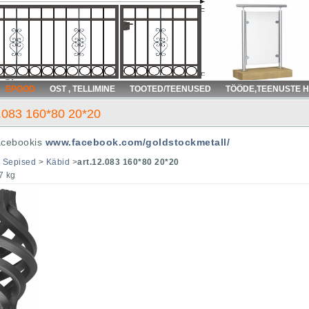
EPOOD
OST , TELLIMINE
TOOTED/TEENUSED
TÖÖDE,TEENUSTE 
2.083 160*80 20*20
acebookis
www.facebook.com/goldstockmetall/
>
Sepised
>
Käbid
>
art.12.083 160*80 20*20
7 kg