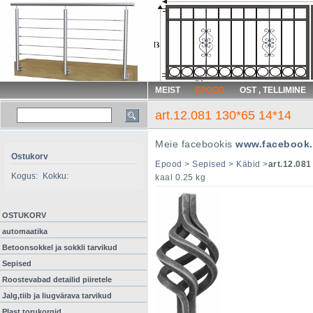
MEIST
EPOOD
OST , TELLIMINE
art.12.081 130*65 14*14
Meie facebookis
www.facebook.
Ostukorv
Epood
>
Sepised
>
Käbid
>
art.12.081
Kogus:
Kokku:
kaal 0.25 kg
OSTUKORV
automaatika
Betoonsokkel ja sokkli tarvikud
Sepised
Roostevabad detailid piiretele
Jalg,tiib ja liugvärava tarvikud
Plast torukorgid