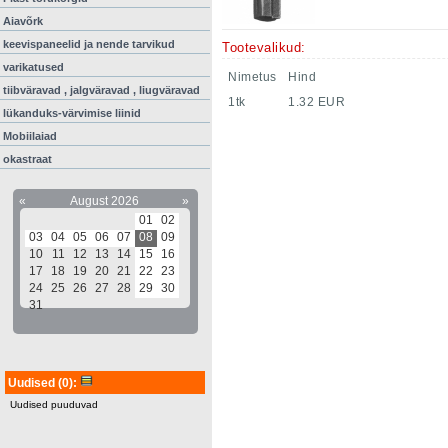
Aiavõrk
keevispaneelid ja nende tarvikud
Tootevalikud:
varikatused
Nimetus
Hind
tiibväravad , jalgväravad , liugväravad
1tk
1.32 EUR
lükanduks-värvimise liinid
Mobiilaiad
okastraat
«
August 2026
»
01
02
03
04
05
06
07
08
09
10
11
12
13
14
15
16
17
18
19
20
21
22
23
24
25
26
27
28
29
30
31
Uudised
(0)
:
Uudised puuduvad