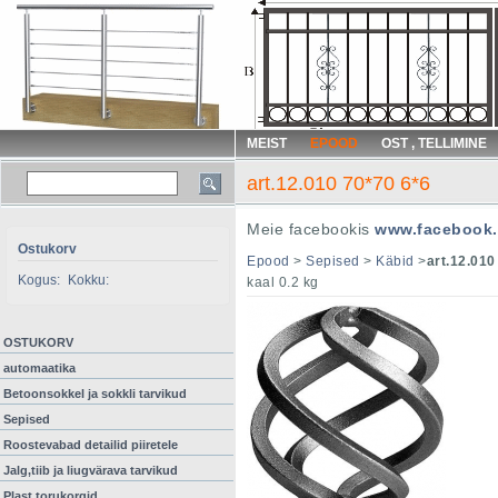
MEIST
EPOOD
OST , TELLIMINE
art.12.010 70*70 6*6
Meie facebookis
www.facebook.
Ostukorv
Epood
>
Sepised
>
Käbid
>
art.12.010
Kogus:
Kokku:
kaal 0.2 kg
OSTUKORV
automaatika
Betoonsokkel ja sokkli tarvikud
Sepised
Roostevabad detailid piiretele
Jalg,tiib ja liugvärava tarvikud
Plast torukorgid