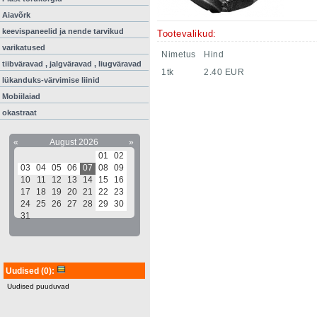
Aiavõrk
keevispaneelid ja nende tarvikud
Tootevalikud:
varikatused
Nimetus
Hind
tiibväravad , jalgväravad , liugväravad
1tk
2.40 EUR
lükanduks-värvimise liinid
Mobiilaiad
okastraat
«
August 2026
»
01
02
03
04
05
06
07
08
09
10
11
12
13
14
15
16
17
18
19
20
21
22
23
24
25
26
27
28
29
30
31
Uudised
(0)
:
Uudised puuduvad