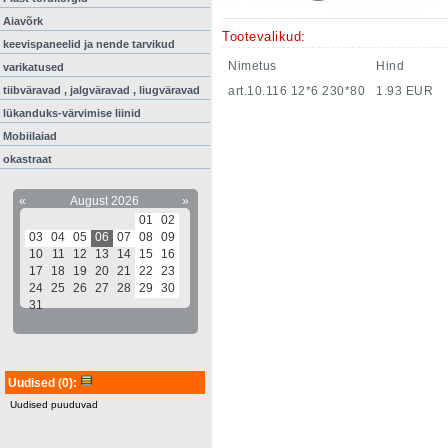
Aiavõrk
Tootevalikud:
keevispaneelid ja nende tarvikud
Nimetus
Hind
varikatused
tiibväravad , jalgväravad , liugväravad
art.10.116 12*6 230*80
1.93 EUR
lükanduks-värvimise liinid
Mobiilaiad
okastraat
«
August 2026
»
01
02
03
04
05
06
07
08
09
10
11
12
13
14
15
16
17
18
19
20
21
22
23
24
25
26
27
28
29
30
31
Uudised
(0)
:
Uudised puuduvad