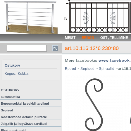
MEIST
EPOOD
OST , TELLIMINE
art.10.116 12*6 230*80
Meie facebookis
www.facebook.
Ostukorv
Epood
>
Sepised
>
Spiraalid
>
art.10.
Kogus:
Kokku:
OSTUKORV
automaatika
Betoonsokkel ja sokkli tarvikud
Sepised
Roostevabad detailid piiretele
Jalg,tiib ja liugvärava tarvikud
Plast torukorgid