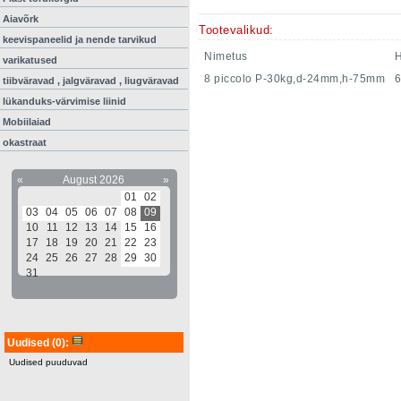
Aiavõrk
Tootevalikud:
keevispaneelid ja nende tarvikud
Nimetus
H
varikatused
8 piccolo P-30kg,d-24mm,h-75mm
tiibväravad , jalgväravad , liugväravad
lükanduks-värvimise liinid
Mobiilaiad
okastraat
«
August 2026
»
01
02
03
04
05
06
07
08
09
10
11
12
13
14
15
16
17
18
19
20
21
22
23
24
25
26
27
28
29
30
31
Uudised
(0)
:
Uudised puuduvad