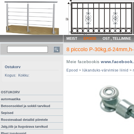
MEIST
EPOOD
OST , TELLIMINE
8 piccolo P-30kg,d-24mm,
Meie facebookis
www.facebook.
Ostukorv
Epood
>
lükanduks-värvimise liinid
>
Kogus:
Kokku:
OSTUKORV
automaatika
Betoonsokkel ja sokkli tarvikud
Sepised
Roostevabad detailid piiretele
Jalg,tiib ja liugvärava tarvikud
Plast torukorgid